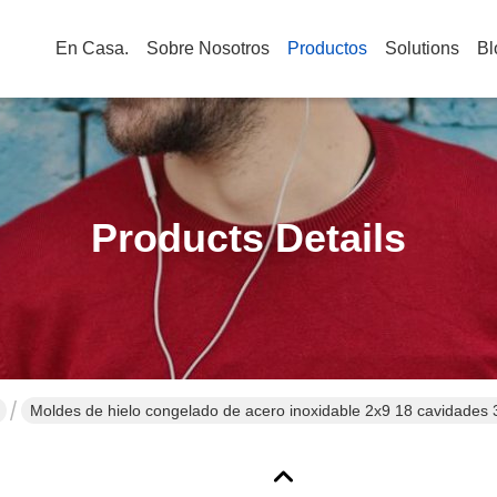
En Casa.
Sobre Nosotros
Productos
Solutions
Bl
Products Details
Moldes de hielo congelado de acero inoxidable 2x9 18 cavidades 
por plasma semi industrial