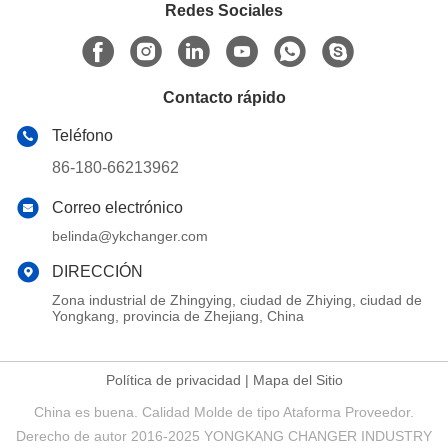
Redes Sociales
Contacto rápido
Teléfono
86-180-66213962
Correo electrónico
belinda@ykchanger.com
DIRECCIÓN
Zona industrial de Zhingying, ciudad de Zhiying, ciudad de
Yongkang, provincia de Zhejiang, China
Política de privacidad
|
Mapa del Sitio
China es buena. Calidad Molde de tipo Ataforma Proveedor.
Derecho de autor 2016-2025 YONGKANG CHANGER INDUSTRY