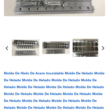
Molde De Hielo De Acero Inoxidable Molde De Helado Molde
De Helado Molde De Helado Molde De Helado Molde De
Helado Molde De Helado Molde De Helado Molde De Helado
Molde De Helado Molde De Helado Molde De Helado Molde
De Helado Molde De Helado Molde De Helado Molde De
Helado Molde De Helado Molde De Helado Molde De Helado