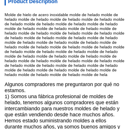
Product Description
Molde de hielo de acero inoxidable molde de helado molde de
helado molde de helado molde de helado molde de helado molde
de helado molde de helado molde de helado molde de helado
molde de helado molde de helado molde de helado molde de
helado molde de helado molde de helado molde de helado molde
de helado molde de helado molde de helado molde de helado
molde de helado molde de helado molde de helado molde de
helado molde de helado molde de helado molde de helado molde
de helado molde de helado molde de helado molde de helado
molde de helado molde de helado molde de helado molde de
helado molde de helado molde de helado molde de helado molde
de helado molde de helado molde de helado molde de helado
molde de helado molde de helado molde de helado molde de
helado molde de helado molde de helado molde de hela
Algunos compradores me preguntaron por qué no
estamos.
1) Somos una fábrica profesional de moldes de
helado, tenemos algunos compradores que están
intercambiando para nuestros moldes de helado y
que están vendiendo desde hace muchos años.
Hemos estado suministrando moldes a ellos
durante muchos años, ya somos buenos amigos y