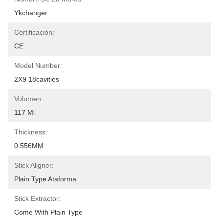
Ykchanger
Certificación:
CE
Model Number:
2X9 18cavities
Volumen:
117 Ml
Thickness:
0.556MM
Stick Aligner:
Plain Type Ataforma
Stick Extractor:
Come With Plain Type